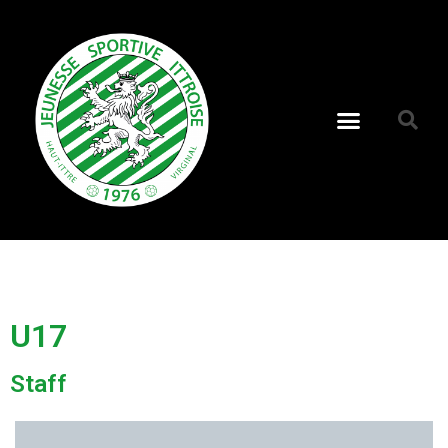
U17
Staff